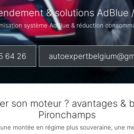
endement & solutions AdBlue 
misation système AdBlue & réduction consomm
5 64 26
autoexpertbelgium@gm
ser son moteur ? avantages & 
Pironchamps
 une montée en régime plus souveraine, une mei