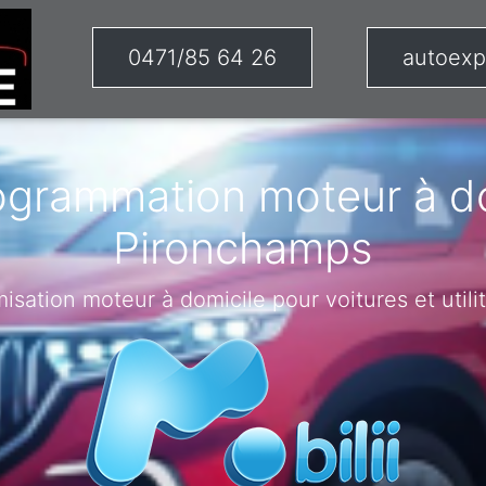
0471/85 64 26
autoexp
ogrammation moteur à do
Pironchamps
misation moteur à domicile pour voitures et utilit