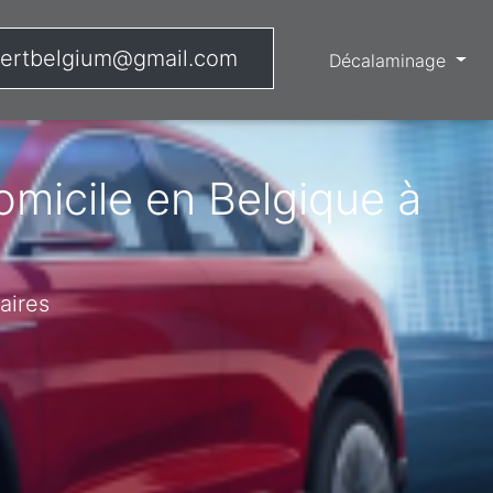
ertbelgium@gmail.com
Décalaminage
micile en Belgique à
aires