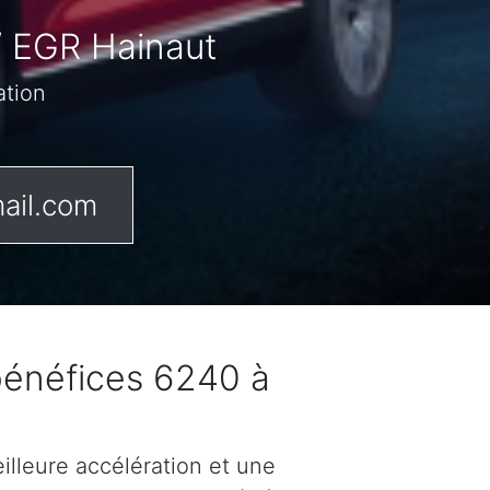
/ EGR Hainaut
ation
ail.com
bénéfices 6240 à
lleure accélération et une