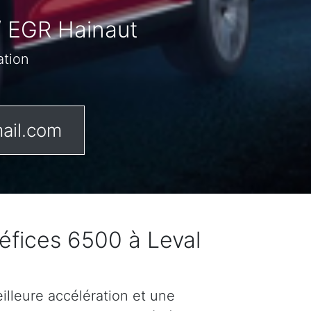
/ EGR Hainaut
ation
ail.com
éfices 6500 à Leval
lleure accélération et une