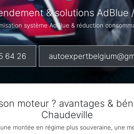
endement & solutions AdBlue 
misation système AdBlue & réduction consomm
5 64 26
autoexpertbelgium@gm
 son moteur ? avantages & bén
Chaudeville
 une montée en régime plus souveraine, une mei