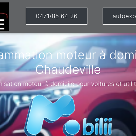
0471/85 64 26
autoexp
ammation moteur à domic
Chaudeville
misation moteur à domicile pour voitures et utilit