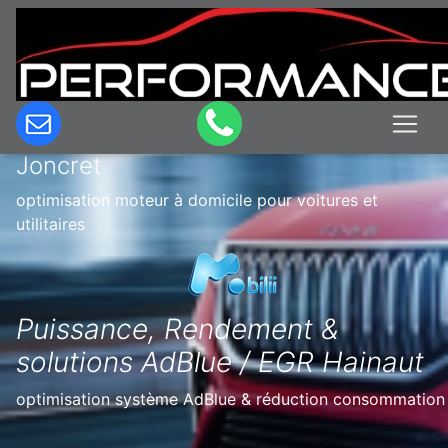
Optimisation & Reprogrammation
moteur à domicile en Belgique à
Joncret
optimisation moteur à domicile pour voitures et
utilitaires
Puissance, Rendement &
solutions AdBlue / EGR Hainaut
optimisation système AdBlue & réduction consommation