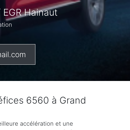
/ EGR Hainaut
ation
ail.com
éfices 6560 à Grand
lleure accélération et une