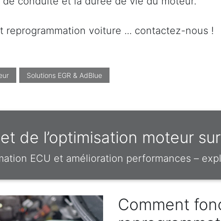
t de conduite et la durée de vie du moteur.
t reprogrammation voiture ... contactez-nous !
eur
Solutions EGR & AdBlue
t de l’optimisation moteur s
mation ECU et amélioration performances – expl
Comment fonc