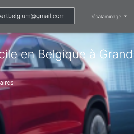
ertbelgium@gmail.com
Décalaminage
ile en Belgique à Grand
aires