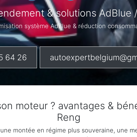
endement & solutions AdBlue 
misation système AdBlue & réduction consomm
5 64 26
autoexpertbelgium@gm
 son moteur ? avantages & bén
Reng
 une montée en régime plus souveraine, une mei