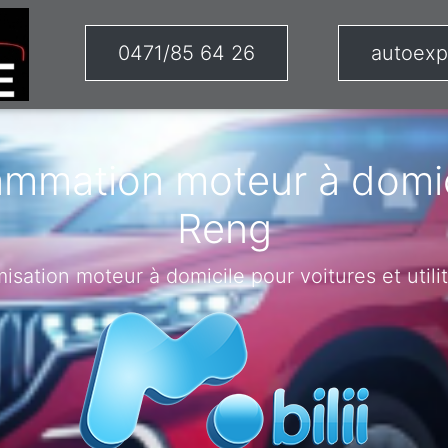
0471/85 64 26
autoexp
ammation moteur à domic
Reng
misation moteur à domicile pour voitures et utilit