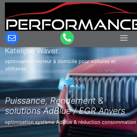
Optimisation & Reprogrammation
moteur à domicile en Belgique à Sint
Katelijne Waver
optimisation moteur à domicile pour voitures et
utilitaires
Puissance, Rendement &
solutions AdBlue / EGR Anvers
optimisation système AdBlue & réduction consommation