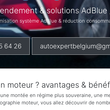
Rendement & solutions AdBlue 
misation système AdBlue & réduction consomm
5 64 26
autoexpertbelgium@gm
son moteur ? avantages & béné
 une montée en régime plus souveraine, une mei
rtographie moteur, vous allez découvrir de nomb