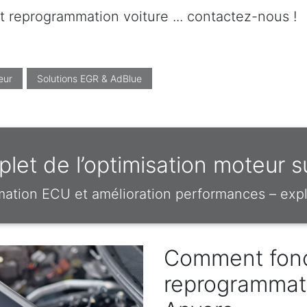
t reprogrammation voiture ... contactez-nous !
eur
Solutions EGR & AdBlue
let de l’optimisation moteur 
mation ECU et amélioration performances – expl
Comment fonc
reprogrammat