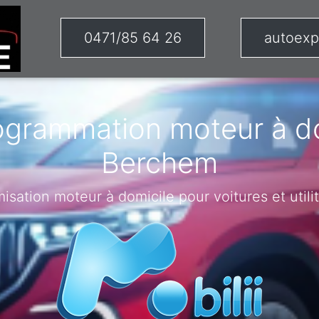
0471/85 64 26
autoexp
ogrammation moteur à do
Berchem
misation moteur à domicile pour voitures et utilit