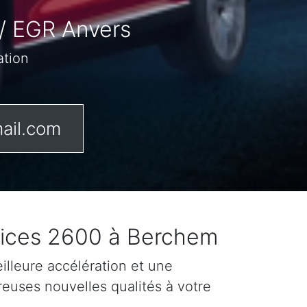
/ EGR Anvers
ation
ail.com
fices 2600 à Berchem
lleure accélération et une
reuses nouvelles qualités à votre