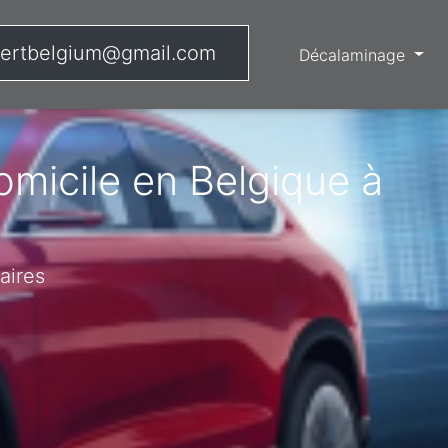
ertbelgium@gmail.com
Décalaminage
micile en Belgique à
aires