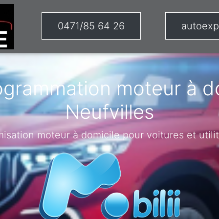
0471/85 64 26
autoexp
ogrammation moteur à do
Neufvilles
misation moteur à domicile pour voitures et utilit