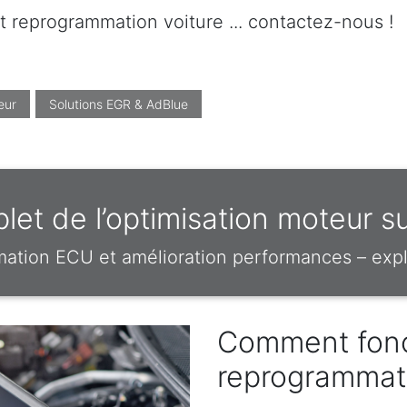
t reprogrammation voiture ... contactez-nous !
eur
Solutions EGR & AdBlue
et de l’optimisation moteur su
mation ECU et amélioration performances – expl
Comment fonc
reprogrammat