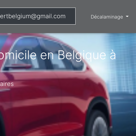
ertbelgium@gmail.com
Décalaminage
micile en Belgique à
aires