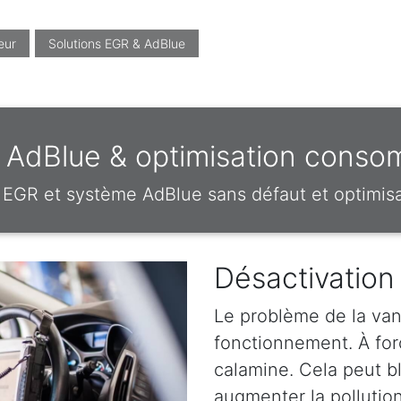
eur
Solutions EGR & AdBlue
 AdBlue & optimisation consom
EGR et système AdBlue sans défaut et optimi
Désactivatio
Le problème de la van
fonctionnement. À forc
calamine. Cela peut b
augmenter la pollution