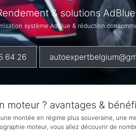
Rendement & solutions AdBlu
misation système AdBlue & réduction consomm
5 64 26
autoexpertbelgium@gm
on moteur ? avantages & bénéfi
 une montée en régime plus souveraine, une mei
rtographie moteur, vous allez découvrir de nomb