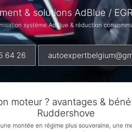
ent & solutions AdBlue / EGR
misation système AdBlue & réduction consomm
5 64 26
autoexpertbelgium@gm
son moteur ? avantages & béné
Ruddershove
 une montée en régime plus souveraine, une mei