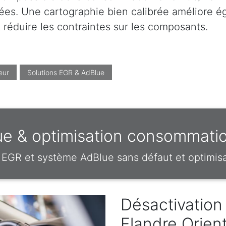
es. Une cartographie bien calibrée améliore éga
réduire les contraintes sur les composants.
eur
Solutions EGR & AdBlue
ue & optimisation consommati
EGR et système AdBlue sans défaut et optimi
Désactivation
Flandre Orien