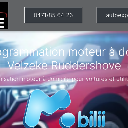
0471/85 64 26
autoexp
ogrammation moteur à do
Velzeke Ruddershove
misation moteur à domicile pour voitures et utilit