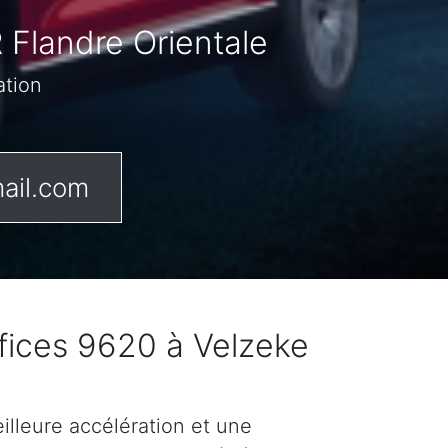
 Flandre Orientale
ation
ail.com
fices 9620 à Velzeke
lleure accélération et une