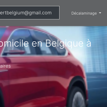
ertbelgium@gmail.com
Décalaminage
micile en Belgique à
aires