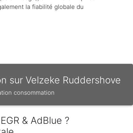
lement la fiabilité globale du
on sur Velzeke Ruddershove
sation consommation
 EGR & AdBlue ?
tale