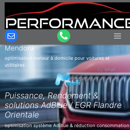
Optimisation & Reprogrammation
moteur à domicile en Belgique à
Mendonk
optimisation moteur à domicile pour voitures et
utilitaires
Puissance, Rendement &
solutions AdBlue / EGR Flandre
Orientale
optimisation système AdBlue & réduction consommation