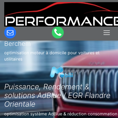
Optimisation & Reprogrammation
moteur à domicile en Belgique à
Berchem
optimisation moteur à domicile pour voitures et
utilitaires
Puissance, Rendement &
solutions AdBlue / EGR Flandre
Orientale
optimisation système AdBlue & réduction consommation