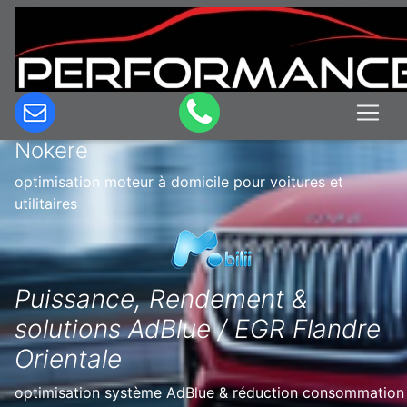
Optimisation & Reprogrammation
moteur à domicile en Belgique à
Nokere
optimisation moteur à domicile pour voitures et
utilitaires
Puissance, Rendement &
solutions AdBlue / EGR Flandre
Orientale
optimisation système AdBlue & réduction consommation