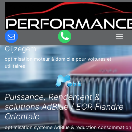
Optimisation & Reprogrammation
moteur à domicile en Belgique à
Gijzegem
optimisation moteur à domicile pour voitures et
utilitaires
Puissance, Rendement &
solutions AdBlue / EGR Flandre
Orientale
optimisation système AdBlue & réduction consommation