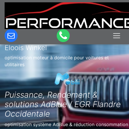
Optimisation & Reprogrammation
moteur à domicile en Belgique à Sint
Eloois Winkel
optimisation moteur à domicile pour voitures et
utilitaires
Puissance, Rendement &
solutions AdBlue / EGR Flandre
Occidentale
optimisation système AdBlue & réduction consommation