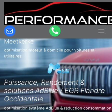
Optimisation & Reprogrammation
moteur à domicile en Belgique à
Meetkerke
optimisation moteur à domicile pour voitures et
utilitaires
Puissance, Rendement &
solutions AdBlue / EGR Flandre
Occidentale
optimisation système AdBlue & réduction consommation