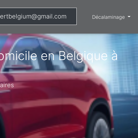
ertbelgium@gmail.com
Décalaminage
micile en Belgique à
aires