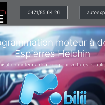
0471/85 64 26
autoexp
ogrammation moteur à do
Espierres Helchin
misation moteur à domicile pour voitures et utilit