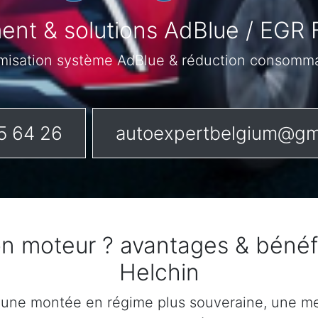
nt & solutions AdBlue / EGR 
misation système AdBlue & réduction consomm
5 64 26
autoexpertbelgium@gm
on moteur ? avantages & bénéf
Helchin
 une montée en régime plus souveraine, une mei