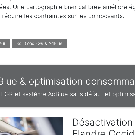
es. Une cartographie bien calibrée améliore éga
réduire les contraintes sur les composants.
eur
Solutions EGR & AdBlue
lue & optimisation consommat
EGR et système AdBlue sans défaut et optimi
Désactivation
Flandre Occid