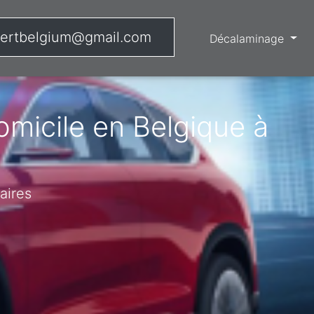
ertbelgium@gmail.com
Décalaminage
micile en Belgique à
aires