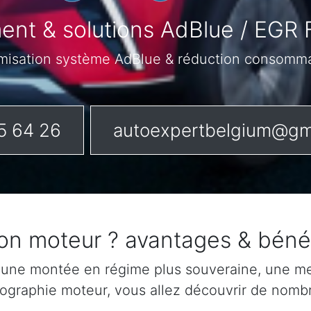
nt & solutions AdBlue / EGR 
misation système AdBlue & réduction consomm
5 64 26
autoexpertbelgium@gm
son moteur ? avantages & béné
 une montée en régime plus souveraine, une mei
rtographie moteur, vous allez découvrir de nomb