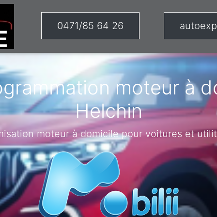
0471/85 64 26
autoexp
ogrammation moteur à do
Helchin
misation moteur à domicile pour voitures et utilit