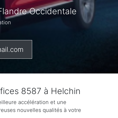
Flandre Occidentale
ation
ail.com
fices 8587 à Helchin
lleure accélération et une
reuses nouvelles qualités à votre