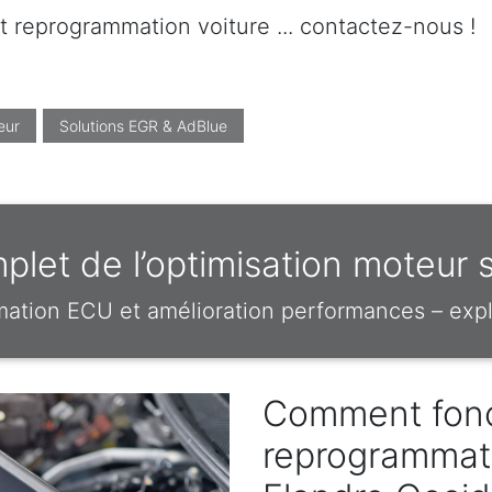
t reprogrammation voiture ... contactez-nous !
eur
Solutions EGR & AdBlue
let de l’optimisation moteur 
mation ECU et amélioration performances – expl
Comment fonc
reprogrammat