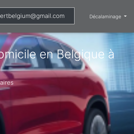
ertbelgium@gmail.com
Décalaminage
micile en Belgique à
aires