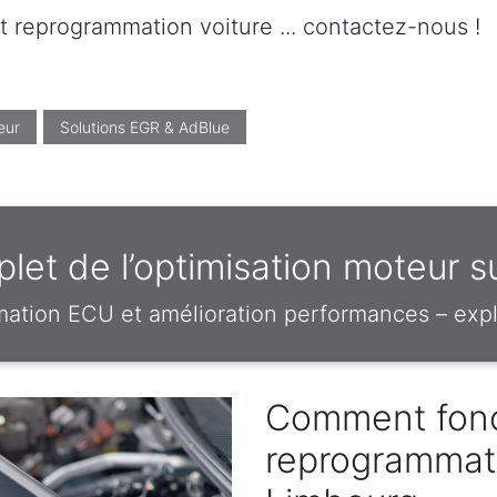
t reprogrammation voiture ... contactez-nous !
eur
Solutions EGR & AdBlue
let de l’optimisation moteur s
mation ECU et amélioration performances – expl
Comment fonc
reprogrammat