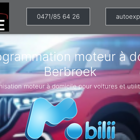
0471/85 64 26
autoexp
ogrammation moteur à do
Berbroek
misation moteur à domicile pour voitures et utilit