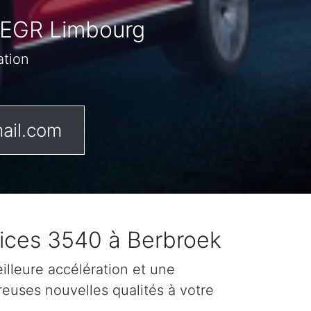
/ EGR Limbourg
ation
ail.com
fices 3540 à Berbroek
lleure accélération et une
reuses nouvelles qualités à votre