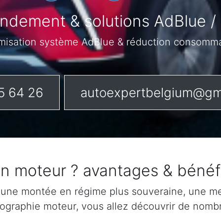
ndement & solutions AdBlue 
misation système AdBlue & réduction consomm
5 64 26
autoexpertbelgium@gm
on moteur ? avantages & béné
 une montée en régime plus souveraine, une mei
rtographie moteur, vous allez découvrir de nomb