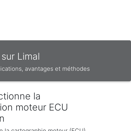
 sur Limal
ications, avantages et méthodes
tionne la
ion moteur ECU
n
e la cartographie moteur (ECU)