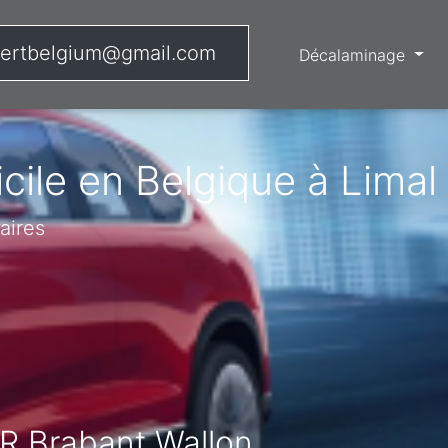
ertbelgium@gmail.com
Décalaminage
ile en Belgique à Limal
aires
R Brabant Wallon