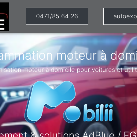
0471/85 64 26
autoexp
ammation moteur à domic
misation moteur à domicile pour voitures et utilit
ement & solutions AdBlue / EG