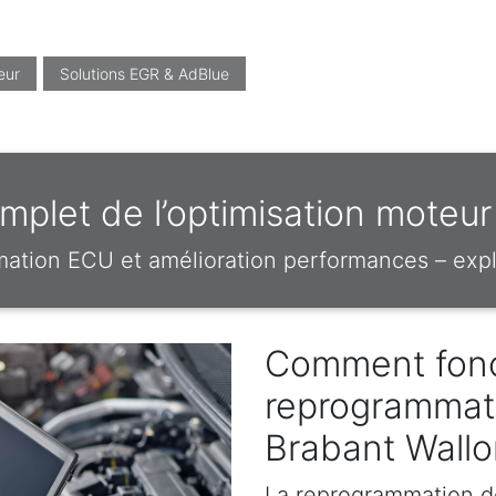
eur
Solutions EGR & AdBlue
plet de l’optimisation moteur
mation ECU et amélioration performances – expl
Comment fonc
reprogrammat
Brabant Wallo
La reprogrammation d