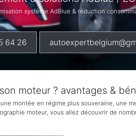
misation système AdBlue & réduction consomm
5 64 26
autoexpertbelgium@gm
 son moteur ? avantages & bén
 une montée en régime plus souveraine, une mei
rtographie moteur, vous allez découvrir de nomb