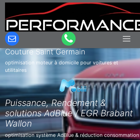
Optimisation & Reprogrammation
moteur à domicile en Belgique à
Couture Saint Germain
optimisation moteur à domicile pour voitures et
utilitaires
Puissance, Rendement &
solutions AdBlue / EGR Brabant
Wallon
optimisation système AdBlue & réduction consommation